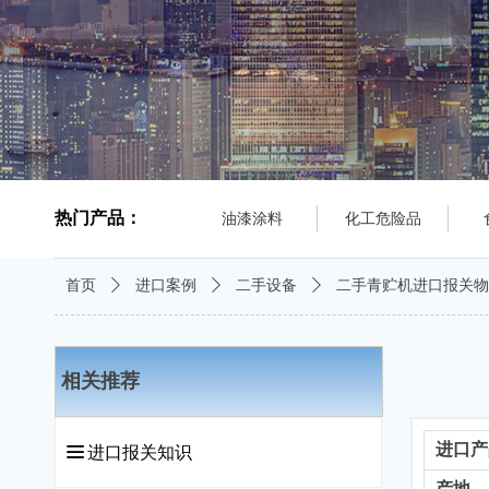
热门产品：
油漆涂料
化工危险品
首页
ꄲ
进口案例
ꄲ
二手设备
ꄲ
二手青贮机进口报关物
相关推荐
进口产
끀
进口报关知识
产地