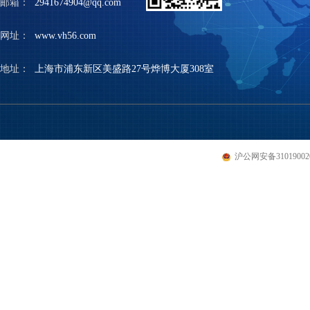
邮箱：
2941674904@qq.com
网址：
www.vh56.com
地址：
上海市浦东新区美盛路27号烨博大厦308室
沪公网安备310190020