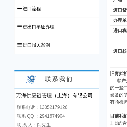
끀
进口流程
进口货
办理单
끀
进出口单证办理
进口税
끀
进口报关案例
进口核
旧青贮
联 系 我 们
客户是
的一些
万海供应链管理（上海）有限公司
设备的
有商检
联系电话：13052179126
目前我
联系 QQ ：2941674904
1.旧
联 系 人：闫先生