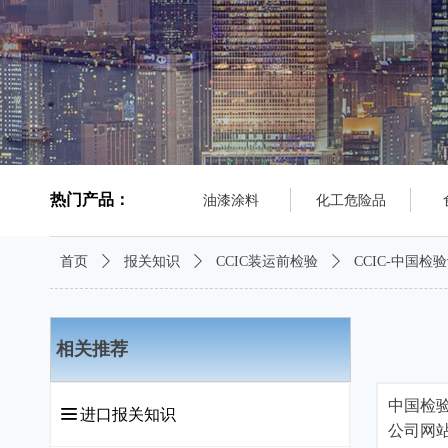
热门产品：
油漆涂料
化工危险品
首页
ꄲ
报关知识
ꄲ
CCIC装运前检验
ꄲ
CCIC-中国
相关推荐
中国检验
끀
进口报关知识
公司网站域