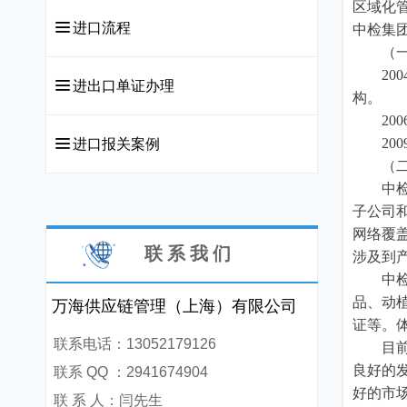
区域化管
끀
进口流程
中检集
（一）
200
끀
进出口单证办理
构。
200
2009年
끀
进口报关案例
（二）
中检欧
子公司
网络覆
联 系 我 们
涉及到
中检欧
万海供应链管理（上海）有限公司
品、动
证等。体系
联系电话：13052179126
目前公
良好的
联系 QQ ：2941674904
好的市
联 系 人：闫先生