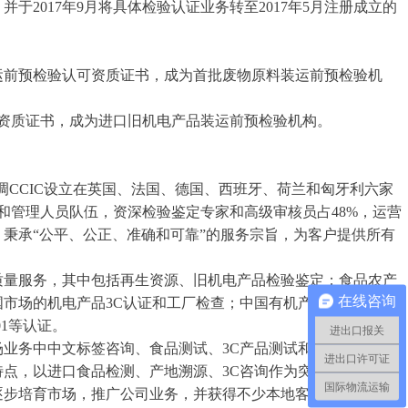
2017年9月将具体检验认证业务转至2017年5月注册成立的
运前预检验认可资质证书，成为首批废物原料装运前预检验机
资质证书，成为进口旧机电产品装运前预检验机构。
CCIC设立在英国、法国、德国、西班牙、荷兰和匈牙利六家
和管理人员队伍，资深检验鉴定专家和高级审核员占48%，运营
秉承“公平、公正、准确和可靠”的服务宗旨，为客户提供所有
量服务，其中包括再生资源、旧机电产品检验鉴定；食品农产
在线咨询
市场的机电产品3C认证和工厂检查；中国有机产品认证和IP认
001等认证。
进出口报关
务中中文标签咨询、食品测试、3C产品测试和咨询业务呈现
进出口许可证
特点，以进口食品检测、产地溯源、3C咨询作为突破口，通过良
国际物流运输
逐步培育市场，推广公司业务，并获得不少本地客户的合作意