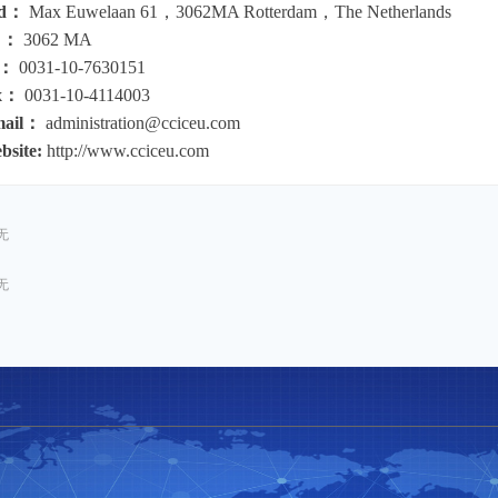
d：
Max Euwelaan 61，3062MA Rotterdam，The Netherlands
C：
3062 MA
l：
0031-10-7630151
x：
0031-10-4114003
ail：
administration@cciceu.com
site:
http://www.cciceu.com
无
无