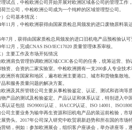
理试点，中检欧洲公司开始开展对欧洲区域各公司的管理工作，并于
团荷兰公司，中检欧洲公司成为一个纯粹的区域管理型公司。
公司基本情况：
4年11月，中检欧洲获得由国家质检总局颁发的进口废物原料装
6年7月，获得由国家质检总局颁发的进口旧机电产品预检验认可
12月，完成CNAS ISO/IEC17020 质量管理体系审核。
主要工作及市场开拓情况
洲肩负管理协调欧洲区域CCIC各公司的任务，统筹运营、协调
和独资、合资的二家实验室。中检欧洲拥有一支200多人专业技术
盖欧洲所有国家和地区，遍布欧洲主要港口、城市和货物集散地。
产品和服务质量问题的解决方案。
洲及其所管辖公司主要从事检验鉴定、认证、测试和咨询等质
植物产品的测试及检验鉴定。产品认证和体系认证，特别进入中国
认证包括 ISO9001认证 、HACCP认证、ISO 14001、ISO18
司主要业务为输华再生资源和旧机电产品的装运前检验，市场业
发展势头。2017年公司深入研究中欧贸易新趋势和所在国的市场
场营销，例如：参加欧洲展会，组织客户座谈会，举办讲座等，