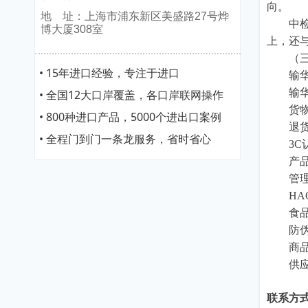
向。
地 址：上海市浦东新区美盛路27号烨
中检欧
博大厦308室
上，还与
（三）
• 15年进口经验，专注于进口
输华废
输华旧
• 全国12大口岸覆盖，各口岸联网操作
货物品
• 800种进口产品，5000个进出口案例
退货
• 全程门到门一条龙服务，省时省心
3C认
产品检
管理体
HAC
食品
防伪
商品中
供应
联系方