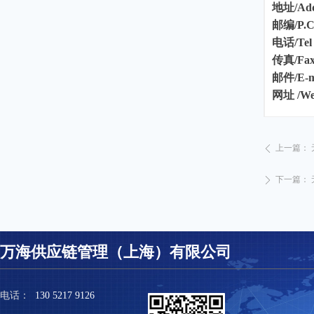
地址/Ad
邮编/P.
电话/Te
传真/Fa
邮件/E-m
网址 /Web
上一篇：
ꄴ
下一篇：
ꄲ
万海供应链管理（上海）有限公司
电话：
130 5217 9126