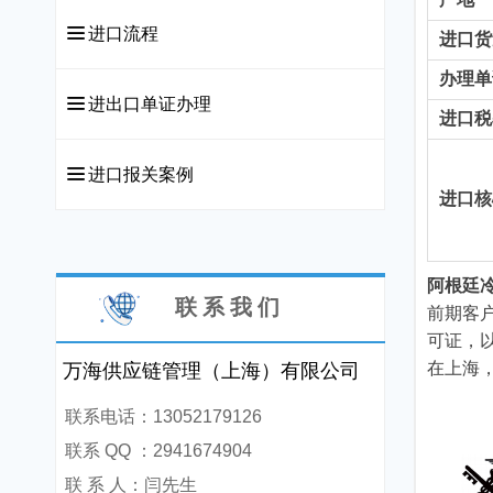
끀
进口流程
进口货
办理单
끀
进出口单证办理
进口税
끀
进口报关案例
进口核
阿根廷
联 系 我 们
前期客
可证，
万海供应链管理（上海）有限公司
在上海
联系电话：13052179126
联系 QQ ：2941674904
联 系 人：闫先生