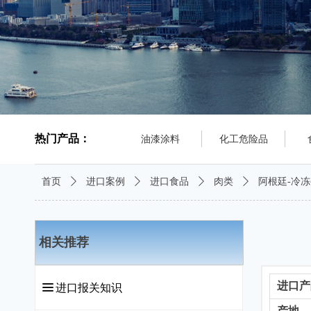
热门产品：
油漆涂料
化工危险品
首页
ꄲ
进口案例
ꄲ
进口食品
ꄲ
肉类
ꄲ
阿根廷-冷
相关推荐
进口产
끀
进口报关知识
产地