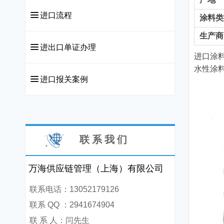
끀
进口流程
涂料类
生产商
끀
进出口单证办理
进口涂
水性涂
끀
进口报关案例
联 系 我 们
万海供应链管理（上海）有限公司
联系电话：13052179126
联系 QQ ：2941674904
联 系 人：闫先生