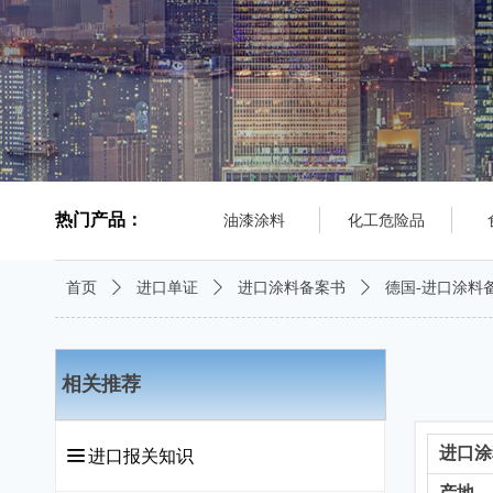
热门产品：
油漆涂料
化工危险品
首页
ꄲ
进口单证
ꄲ
进口涂料备案书
ꄲ
德国-进口涂料
相关推荐
进口涂
끀
进口报关知识
产地