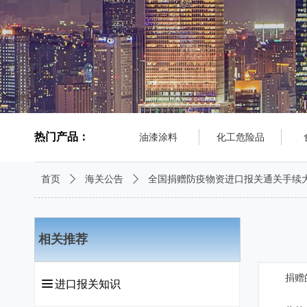
热门产品：
油漆涂料
化工危险品
首页
ꄲ
海关公告
ꄲ
全国捐赠防疫物资进口报关通关手续
相关推荐
捐赠的进
끀
进口报关知识