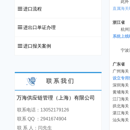
此外，我
끀
进口流程
直属海关
浙江省
끀
进出口单证办理
杭州海关
系统上线
끀
进口报关案例
宁波海
广东省
广州海关
设立专用
联 系 我 们
深圳海关
黄埔海关
万海供应链管理（上海）有限公司
江门海关
拱北海关
联系电话：13052179126
湛江海关
联系 QQ ：2941674904
汕头海关
联 系 人：闫先生