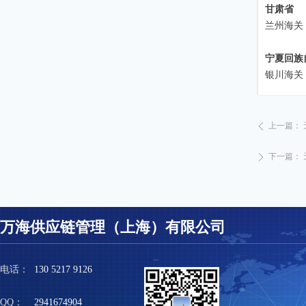
甘肃省
兰州海关
宁夏回族
银川海关
上一篇：
ꄴ
下一篇：
ꄲ
万海供应链管理（上海）有限公司
电话：
130 5217 9126
QQ：
2941674904