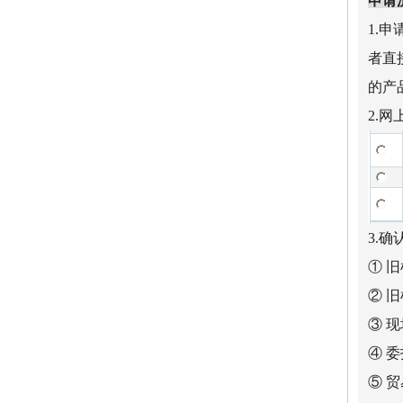
申请
1.
者直
的产
2.
3.
① 
② 
③ 
④ 
⑤ 