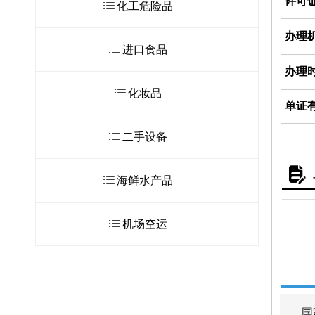
许可
ꂇ
化工危险品
办理
ꂇ
进口食品
办理
ꂇ
化妆品
单证
ꂇ
二手设备
넖
ꂇ
海鲜水产品
ꂇ
机场空运
国家