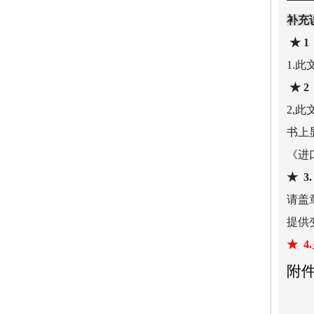
补充
★ 
1.
★ 
2,
书上
《进
★ 3
请盖
提供
★ 
附