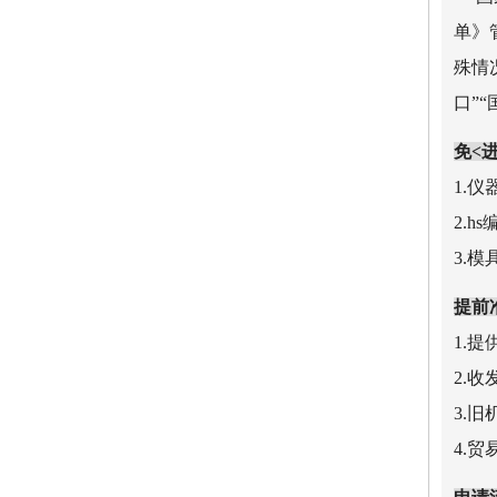
单》
殊情
口”
免<
1.
2.h
3.模
提前
1.
2.
3.
4.