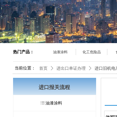
热门产品：
油漆涂料
化工危险品
当前位置：
首页
ꄲ
进出口单证办理
ꄲ
进口旧机电
进口报关流程
ꂇ
油漆涂料