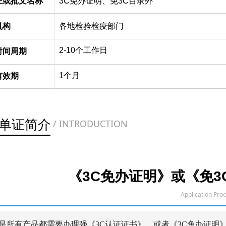
证或批文名称
3C免办证明、免3C目录外
机构
各地检验检疫部门
2-10个工作日
时间周期
1个月
有效期
单证简介
/ INTRODUCTION
《3C免办证明》或《免3
Application Pro
所有产品都需要办理强《3C认证证书》，或者《3C免办证明》