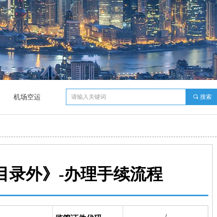
机场空运
끠
搜索
目录外》-办理手续流程
/