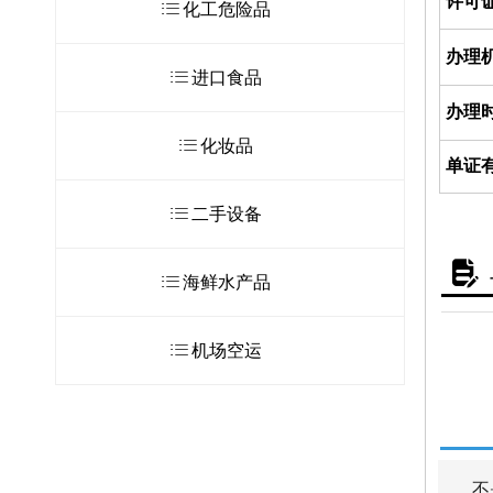
许可
ꂇ
化工危险品
办理
ꂇ
进口食品
办理
ꂇ
化妆品
单证
ꂇ
二手设备
넖
ꂇ
海鲜水产品
ꂇ
机场空运
不是