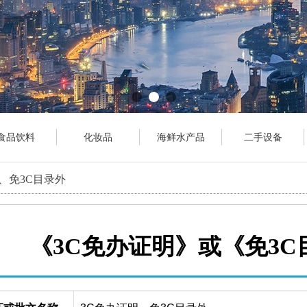
食品饮料
化妆品
海鲜水产品
二手设备
、免3C目录外
《3C免办证明》或《免3C