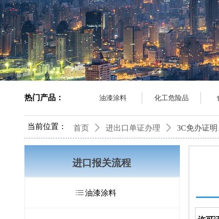
热门产品：
油漆涂料
化工危险品
当前位置：
首页
ꄲ
进出口单证办理
ꄲ
3C免办证明
进口报关流程
ꂇ
油漆涂料